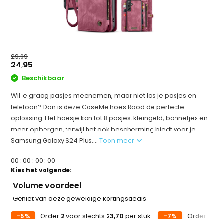
29,99
24,95
Beschikbaar
Wil je graag pasjes meenemen, maar niet los je pasjes en
telefoon? Dan is deze CaseMe hoes Rood de perfecte
oplossing. Het hoesje kan tot 8 pasjes, kleingeld, bonnetjes en
meer opbergen, terwijl het ook bescherming biedt voor je
Samsung Galaxy S24 Plus....
Toon meer
0
0
:
0
0
:
0
0
:
0
0
Kies het volgende:
Volume voordeel
Geniet van deze geweldige kortingsdeals
-5%
Order
2
voor slechts
23,70
per stuk
-7%
Order
5
v