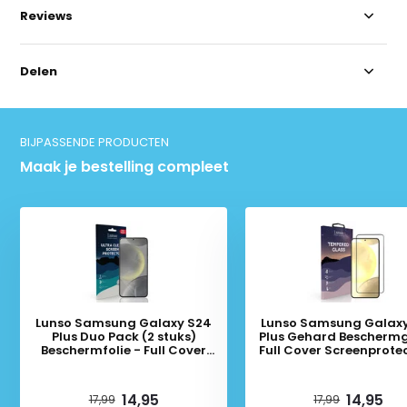
Reviews
Delen
BIJPASSENDE PRODUCTEN
Maak je bestelling compleet
Lunso Samsung Galaxy S24
Lunso Samsung Galax
Plus Duo Pack (2 stuks)
Plus Gehard Beschermg
Beschermfolie - Full Cover
Full Cover Screenprotec
Screenprotector
Black Edge
Deliverytime
Deliverytime
14,95
14,95
17,99
17,99