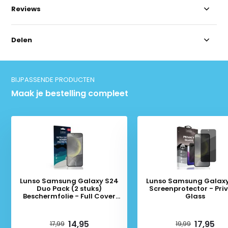
Reviews
Delen
BIJPASSENDE PRODUCTEN
Maak je bestelling compleet
Lunso Samsung Galaxy S24
Lunso Samsung Galax
Duo Pack (2 stuks)
Screenprotector - Pri
Beschermfolie - Full Cover
Glass
Screenprotector
Deliverytime
Deliverytime
14,95
17,95
17,99
19,99