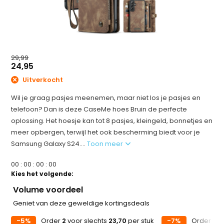
29,99
24,95
Uitverkocht
Wil je graag pasjes meenemen, maar niet los je pasjes en
telefoon? Dan is deze CaseMe hoes Bruin de perfecte
oplossing. Het hoesje kan tot 8 pasjes, kleingeld, bonnetjes en
meer opbergen, terwijl het ook bescherming biedt voor je
Samsung Galaxy S24....
Toon meer
0
0
:
0
0
:
0
0
:
0
0
Kies het volgende:
Volume voordeel
Geniet van deze geweldige kortingsdeals
-5%
Order
2
voor slechts
23,70
per stuk
-7%
Order
5
v