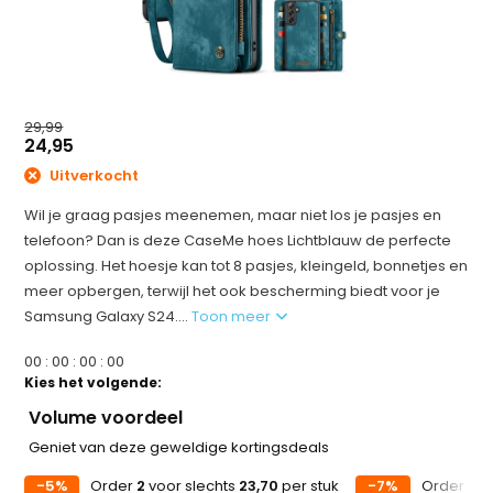
29,99
24,95
Uitverkocht
Wil je graag pasjes meenemen, maar niet los je pasjes en
telefoon? Dan is deze CaseMe hoes Lichtblauw de perfecte
oplossing. Het hoesje kan tot 8 pasjes, kleingeld, bonnetjes en
meer opbergen, terwijl het ook bescherming biedt voor je
Samsung Galaxy S24....
Toon meer
0
0
:
0
0
:
0
0
:
0
0
Kies het volgende:
Volume voordeel
Geniet van deze geweldige kortingsdeals
-5%
Order
2
voor slechts
23,70
per stuk
-7%
Order
5
v