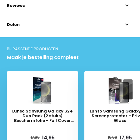
Reviews
Delen
BIJPASSENDE PRODUCTEN
Maak je bestelling compleet
Lunso Samsung Galaxy S24
Lunso Samsung Galax
Duo Pack (2 stuks)
Screenprotector - Pri
Beschermfolie - Full Cover
Glass
Screenprotector
Deliverytime
Deliverytime
14,95
17,95
17,99
19,99