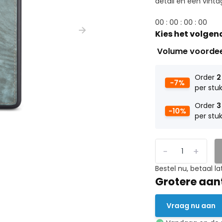
detail en een vinta
0
0
:
0
0
:
0
0
:
0
0
Kies het volgen
Volume voorde
Order
2
-7%
per stu
Order
3
-10%
per stu
-
+
Bestel nu, betaal la
Grotere aan
Vraag nu aan