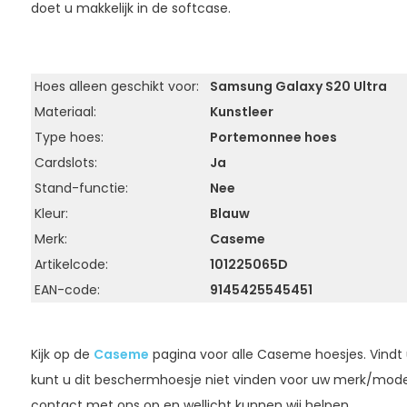
doet u makkelijk in de softcase.
Hoes alleen geschikt voor:
Samsung Galaxy S20 Ultra
Materiaal:
Kunstleer
Type hoes:
Portemonnee hoes
Cardslots:
Ja
Stand-functie:
Nee
Kleur:
Blauw
Merk:
Caseme
Artikelcode:
101225065D
EAN-code:
9145425545451
Kijk op de
Caseme
pagina voor alle Caseme hoesjes. Vindt 
kunt u dit beschermhoesje niet vinden voor uw merk/mod
contact met ons op en wellicht kunnen wij helpen.