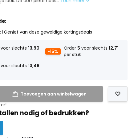
ge look. De complete hoes...
Toon meer
de:
el
Geniet van deze geweldige kortingsdeals
voor slechts
13,90
Order
5
voor slechts
12,71
-15%
k
per stuk
voor slechts
13,46
k
Toevoegen aan winkelwagen
ter!
tallen nodig of bedrukken?