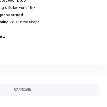
 post
voor 17:00
g & Ruilen vanaf 15,-
gen voorraad
rming
via Trusted Shops
et:
101225065D