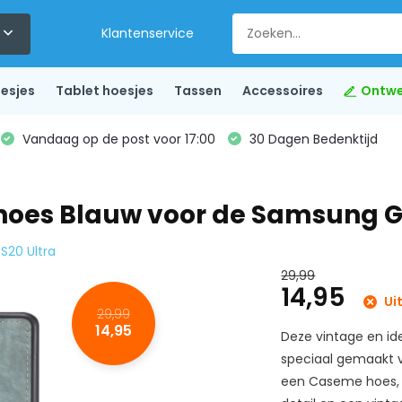
Klantenservice
esjes
Tablet hoesjes
Tassen
Accessoires
Ontwe
Vandaag op de post voor 17:00
30 Dagen Bedenktijd
 hoes Blauw voor de Samsung G
S20 Ultra
29,99
14,95
Ui
29,99
14,95
Deze vintage en id
speciaal gemaakt v
een Caseme hoes, 