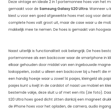
Deze vintage en ideale 2 in 1 portemonnee hoes van het 
gemaakt voor de
Samsung Galaxy S20 Ultra
. Wanneer u 
kiest u voor een goed afgewerkte hoes met oog voor detail
complete hoes valt groot uit, maar de case waar u de mobiel 
makkelijk mee te nemen. De hoes is gemaakt van hoogwaar
Naast uiterlijk is functionaliteit ook belangrijk. De hoes bes
portemonnee als een backcover waar de smartphone in klik
elkaar gehouden door middel van een ingebouwde magneet
loskoppelen, zodat u alleen een backcover bij u heeft die m
een handig hoesje waar u zowel 14 pasjes, kleingeld als papie
pasjes kunt u kwijt in de cardslot of naast uw mobiel en kle
bestemde vakje, deze sluit u af met een rits (zie foto). Da
S20 Ultra hoes goed dicht zitten dankzij een magneet drukkn
de iPhone hoes voor het opladen, de camera, audio inga