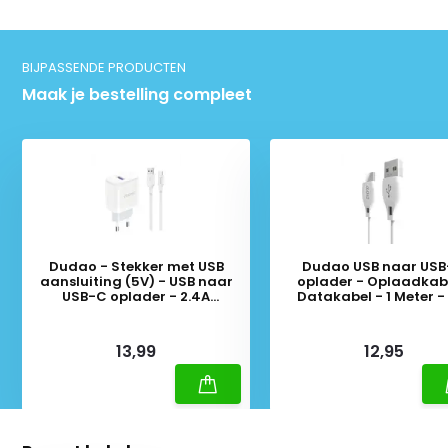
BIJPASSENDE PRODUCTEN
Maak je bestelling compleet
Dudao - Stekker met USB
Dudao USB naar US
aansluiting (5V) - USB naar
oplader - Oplaadkabe
USB-C oplader - 2.4A
Datakabel - 1 Meter -
oplaadkabel - Datakabel - 1
Meter - Wit
Deliverytime
Deliverytime
13,99
12,95