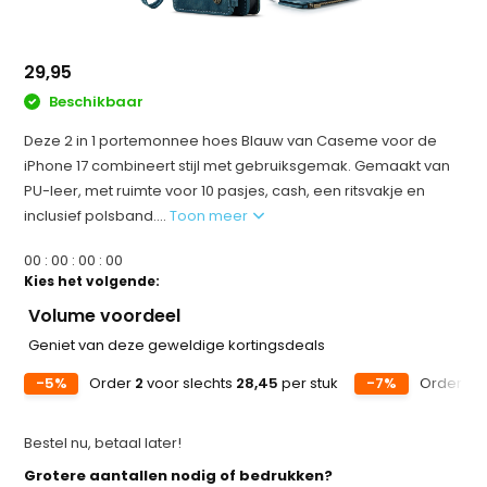
29,95
Beschikbaar
Deze 2 in 1 portemonnee hoes Blauw van Caseme voor de
iPhone 17 combineert stijl met gebruiksgemak. Gemaakt van
PU-leer, met ruimte voor 10 pasjes, cash, een ritsvakje en
inclusief polsband....
Toon meer
0
0
:
0
0
:
0
0
:
0
0
Kies het volgende:
Volume voordeel
Geniet van deze geweldige kortingsdeals
-5%
Order
2
voor slechts
28,45
per stuk
-7%
Order
5
v
Bestel nu, betaal later!
Grotere aantallen nodig of bedrukken?