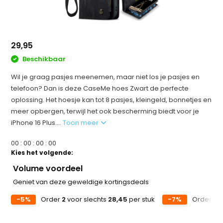
29,95
Beschikbaar
Wil je graag pasjes meenemen, maar niet los je pasjes en
telefoon? Dan is deze CaseMe hoes Zwart de perfecte
oplossing. Het hoesje kan tot 8 pasjes, kleingeld, bonnetjes en
meer opbergen, terwijl het ook bescherming biedt voor je
iPhone 16 Plus....
Toon meer
0
0
:
0
0
:
0
0
:
0
0
Kies het volgende:
Volume voordeel
Geniet van deze geweldige kortingsdeals
-5%
Order
2
voor slechts
28,45
per stuk
-7%
Order
5
v