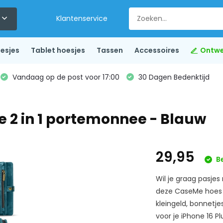
Klantenservice
esjes
Tablet hoesjes
Tassen
Accessoires
Ontwe
Vandaag op de post voor 17:00
30 Dagen Bedenktijd
e 2 in 1 portemonnee - Blauw
29,95
B
Wil je graag pasje
deze CaseMe hoes B
kleingeld, bonnetj
voor je iPhone 16 Plu