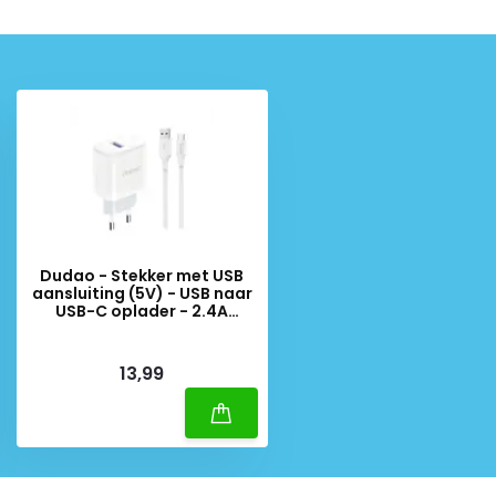
Dudao - Stekker met USB
aansluiting (5V) - USB naar
USB-C oplader - 2.4A
oplaadkabel - Datakabel - 1
Meter - Wit
Deliverytime
13,99