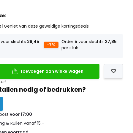
de:
el
Geniet van deze geweldige kortingsdeals
voor slechts
28,45
Order
5
voor slechts
27,85
-7%
k
per stuk
Toevoegen aan winkelwagen
ter!
tallen nodig of bedrukken?
 post
voor 17:00
g & Ruilen vanaf 15,-
gen voorraad