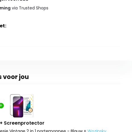
rming
via Trusted Shops
et:
s voor jou
 + Screenprotector
oesje Vintage 2 in 1 portemonnee - Blauw +
Wozinsky