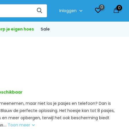
0
0
Inloggen
rp je eigen hoes
Sale
eschikbaar
s meenemen, maar niet los je pasjes en telefoon? Dan is
lauw de perfecte oplossing. Het hoesje kan tot 8 pasjes,
es en meer opbergen, terwijl het ook bescherming biedt
s....
Toon meer