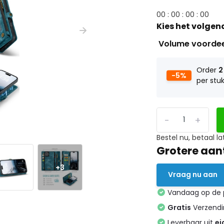
0
0
:
0
0
:
0
0
:
0
0
Kies het volgen
Volume voorde
Order
2
-5%
per stu
-
+
Bestel nu, betaal la
Grotere aan
+3
Vraag nu aan
Vandaag op de
Gratis
Verzendin
Leverbaar uit
ei