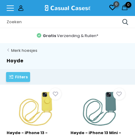
0
0
Gratis
Verzending & Ruilen*
Merk hoesjes
Hoyde
Filters
Høyde - iPhone 13 -
Høyde - iPhone 13 Mini -