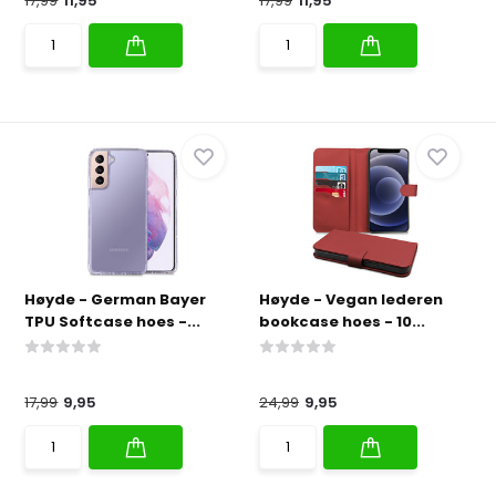
17,99
11,95
17,99
11,95
Høyde - German Bayer
Høyde - Vegan lederen
TPU Softcase hoes -...
bookcase hoes - 10...
17,99
9,95
24,99
9,95