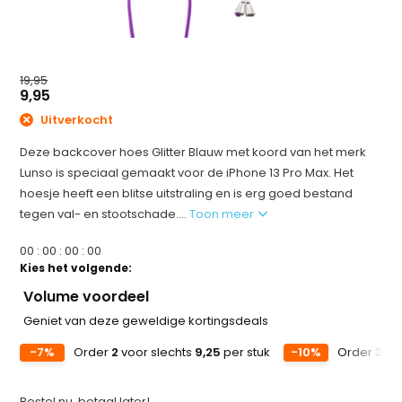
19,95
9,95
Uitverkocht
Deze backcover hoes Glitter Blauw met koord van het merk
Lunso is speciaal gemaakt voor de iPhone 13 Pro Max. Het
hoesje heeft een blitse uitstraling en is erg goed bestand
tegen val- en stootschade....
Toon meer
0
0
:
0
0
:
0
0
:
0
0
Kies het volgende:
Volume voordeel
Geniet van deze geweldige kortingsdeals
-7%
Order
2
voor slechts
9,25
per stuk
-10%
Order
3
voo
Bestel nu, betaal later!