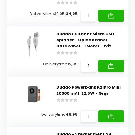
Deliverytime
39,95
34,95
Dudao USB naar Micro USB
oplader - Oplaadkabel -
Datakabel - 1 Meter - Wit
Deliverytime
12,95
Dudao Powerbank K21Pro Mini
20000 mAh 22.5W - Grijs
Deliverytime
49,95
Dudao - Stekker met USB