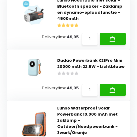
Lunso Noodradio met solar -
Bluetooth speaker - Zaklamp
en dynamo-oplaadfunctie -
4500mAh
Deliverytime
49,95
Dudao Powerbank K21Pro Mini
20000 mAh 22.5W - Lichtblauw
Deliverytime
49,95
Lunso Waterproof Solar
Powerbank 10.000 mAh met
Zaklamp -
Outdoor/Noodpowerbank -
Zwart/Oranje