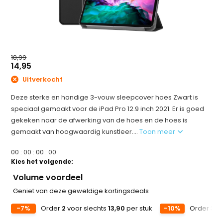
18,99
14,95
Uitverkocht
Deze sterke en handige 3-vouw sleepcover hoes Zwart is
speciaal gemaakt voor de iPad Pro 12.9 inch 2021. Er is goed
gekeken naar de afwerking van de hoes en de hoes is
gemaakt van hoogwaardig kunstleer....
Toon meer
0
0
:
0
0
:
0
0
:
0
0
Kies het volgende:
Volume voordeel
Geniet van deze geweldige kortingsdeals
-7%
Order
2
voor slechts
13,90
per stuk
-10%
Order
3
vo