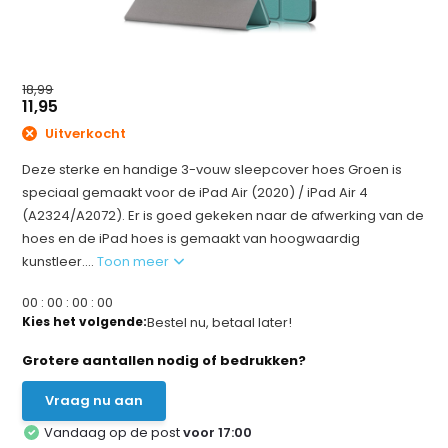
18,99
11,95
Uitverkocht
Deze sterke en handige 3-vouw sleepcover hoes Groen is
speciaal gemaakt voor de iPad Air (2020) / iPad Air 4
(A2324/A2072). Er is goed gekeken naar de afwerking van de
hoes en de iPad hoes is gemaakt van hoogwaardig
kunstleer....
Toon meer
0
0
:
0
0
:
0
0
:
0
0
Kies het volgende:
Bestel nu, betaal later!
Grotere aantallen nodig of bedrukken?
Vraag nu aan
Vandaag op de post
voor 17:00