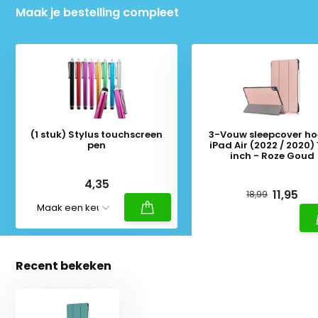
Maak je bestelling compleet
(1 stuk) Stylus touchscreen
3-Vouw sleepcover ho
pen
iPad Air (2022 / 2020) 
inch - Roze Goud
Deliverytime
Deliverytime
4,35
11,95
18,99
Recent bekeken