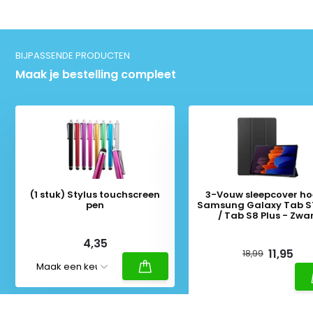
BIJPASSENDE PRODUCTEN
Maak je bestelling compleet
(1 stuk) Stylus touchscreen
3-Vouw sleepcover ho
pen
Samsung Galaxy Tab S7
/ Tab S8 Plus - Zwa
Deliverytime
Deliverytime
4,35
11,95
18,99