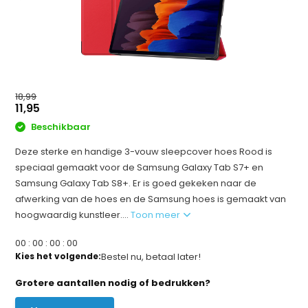
18,99
11,95
Beschikbaar
Deze sterke en handige 3-vouw sleepcover hoes Rood is
speciaal gemaakt voor de Samsung Galaxy Tab S7+ en
Samsung Galaxy Tab S8+. Er is goed gekeken naar de
afwerking van de hoes en de Samsung hoes is gemaakt van
hoogwaardig kunstleer....
Toon meer
0
0
:
0
0
:
0
0
:
0
0
Kies het volgende:
Bestel nu, betaal later!
Grotere aantallen nodig of bedrukken?