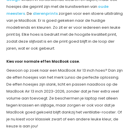
hoesjes die geprint zijn met de kunstwerken van
oude
meesters
. De
dierenprints
zorgen voor een stoere uitstraling
van je MacBook. Er is goed gekeken naar de huidige
modetrends en kleuren. Zo zit er er voor iedereen een leuke
print bij. Elke hoes is bedrukt met de hoogste kwaliteit print,
zodat deze slijtvast is en de print goed blijft in de loop der
jaren, wat er ook gebeurt.
Kies voor normale effen MacBook case.
Gewoon op zoek naar een MacBook Air 13 inch hoes? Dan zijn
de effen hoesjes van het merk Lunso de perfecte oplossing.
De effen hoesjes zijn slank, licht en passen naadloos op de
MacBook Air 13 inch 2023-2026, zonder dat je hier extra veel
volume aan toevoegt. Ze beschermen je laptop niet alleen
tegen krassen en slijtage, maar zorgen er ook voor dat je
MacBook goed gekoeld blijft dankzij het ventilatie-rooster. Of
je nu kiest voor klassiek zwart of een andere leuke kleur, de
keuze is aan jou!