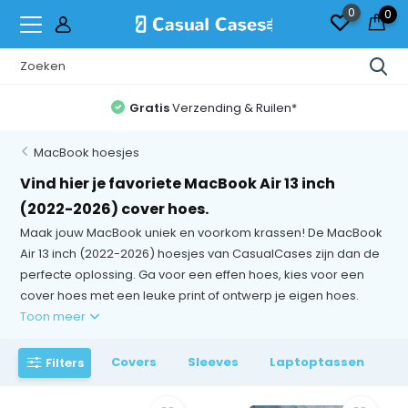
0
0
Gratis
Verzending & Ruilen*
MacBook hoesjes
Vind hier je favoriete MacBook Air 13 inch
(2022-2026) cover hoes.
Maak jouw MacBook uniek en voorkom krassen! De MacBook
Air 13 inch (2022-2026) hoesjes van CasualCases zijn dan de
perfecte oplossing. Ga voor een effen hoes, kies voor een
cover hoes met een leuke print of ontwerp je eigen hoes.
Toon meer
Covers
Sleeves
Laptoptassen
Filters