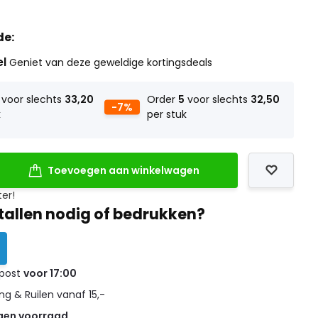
de:
el
Geniet van deze geweldige kortingsdeals
voor slechts
33,20
Order
5
voor slechts
32,50
-7%
k
per stuk
Toevoegen aan winkelwagen
ter!
tallen nodig of bedrukken?
 post
voor 17:00
g & Ruilen vanaf 15,-
gen voorraad