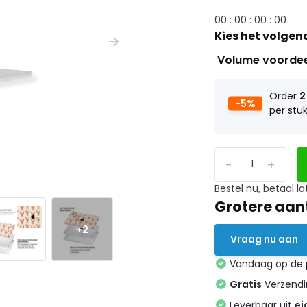
0
0
:
0
0
:
0
0
:
0
0
Kies het volgen
Volume voorde
Order
2
-5%
per stu
-
+
Bestel nu, betaal la
Grotere aan
+2
Vraag nu aan
Vandaag op de
Gratis
Verzendin
Leverbaar uit
ei