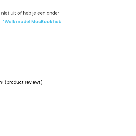
r niet uit of heb je een ander
a:
"Welk model MacBook heb
n! (product reviews)