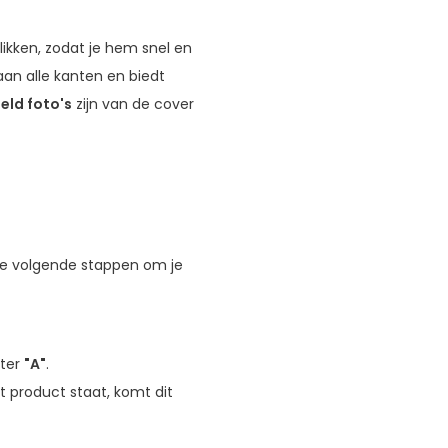
likken, zodat je hem snel en
an alle kanten en biedt
eld foto's
zijn van de cover
 de volgende stappen om je
tter
"A"
.
 product staat, komt dit