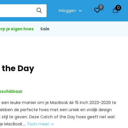
0
0
Inloggen
rp je eigen hoes
Sale
f the Day
eschikbaar
r een leuke manier om je MacBook Air 15 inch 2023-2026 te
bben de perfecte hoes met een uniek en vrolijk design
stijl te geven. Deze Catch of the Day hoes geeft net wat
je MacBook....
Toon meer