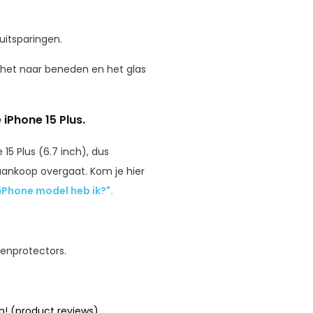
 uitsparingen.
 het naar beneden en het glas
iPhone 15 Plus.
15 Plus (6.7 inch), dus
 aankoop overgaat. Kom je hier
iPhone model heb ik?".
eenprotectors.
n! (product reviews)