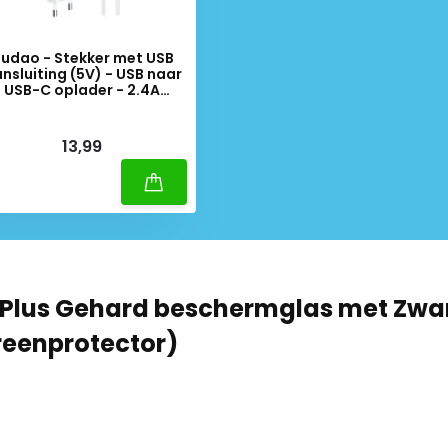
udao - Stekker met USB
nsluiting (5V) - USB naar
USB-C oplader - 2.4A
laadkabel - Datakabel - 1
Meter - Wit
iverytime
13,99
5 Plus Gehard beschermglas met Zwa
reenprotector)