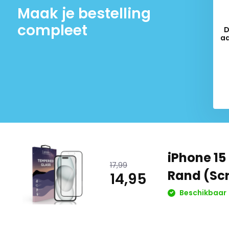
Maak je bestelling
compleet
D
aa
op
Del
iPhone 1
17,99
Rand (Sc
14,95
Beschikbaar