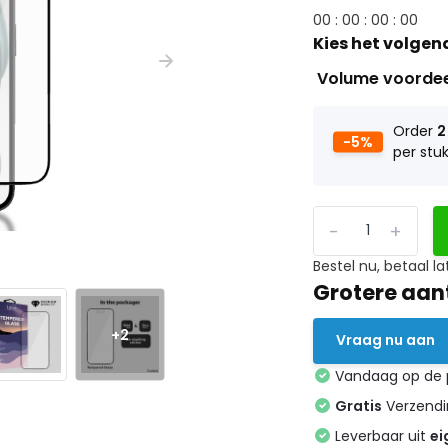
0
0
:
0
0
:
0
0
:
0
0
Kies het volgen
Volume voorde
Order
2
-5%
per stu
-
+
Bestel nu, betaal la
Grotere aan
+2
Vraag nu aan
Vandaag op de
Gratis
Verzendin
Leverbaar uit
ei