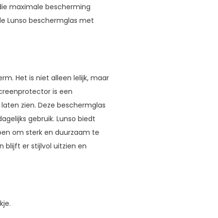
r die maximale bescherming
is de Lunso beschermglas met
 Het is niet alleen lelijk, maar
screenprotector is een
e laten zien. Deze beschermglas
gelijks gebruik. Lunso biedt
rpen om sterk en duurzaam te
blijft er stijlvol uitzien en
kje.