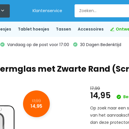
Klantenservice
esjes
Tablet hoesjes
Tassen
Accessoires
Ontwe
Vandaag op de post voor 17:00
30 Dagen Bedenktijd
hermglas met Zwarte Rand (Sc
17,99
14,95
Be
17,99
14,95
Op zoek naar een s
van het aanraaksche
dan deze protector 