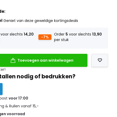
de:
el
Geniet van deze geweldige kortingsdeals
voor slechts
14,20
Order
5
voor slechts
13,90
-7%
k
per stuk
Toevoegen aan winkelwagen
ter!
tallen nodig of bedrukken?
 post
voor 17:00
g & Ruilen vanaf 15,-
gen voorraad