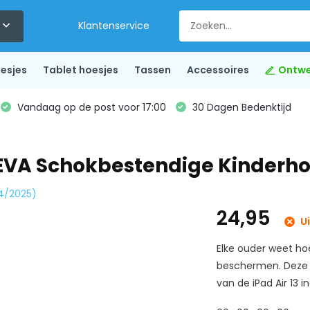
Klantenservice
esjes
Tablet hoesjes
Tassen
Accessoires
Ontwe
Vandaag op de post voor 17:00
30 Dagen Bedenktijd
) EVA Schokbestendige Kinderh
024/2025)
24,95
Ui
Elke ouder weet hoe
beschermen. Deze K
van de iPad Air 13 