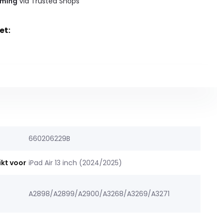
rming
via Trusted Shops
et:
660206229B
ikt voor
iPad Air 13 inch (2024/2025)
A2898/A2899/A2900/A3268/A3269/A3271