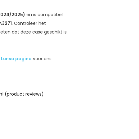
 (2024/2025)
en is compatibel
A3271
. Controleer het
ten dat deze case geschikt is.
e
Lunso pagina
voor ons
n! (product reviews)