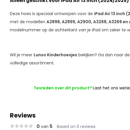
Alleen geschikt voor iPad Air 13 inch (2024/2025)
Deze hoes is speciaal ontworpen voor de
iPad Air 13 inch
met de modellen
A2898, A2899, A2900, A3268, A3269 en 
modelnummer op de achterkant van je iPad om zeker te we
Wil je meer
Lunso Kinderhoesjes
bekijken? Ga dan naar d
volledige assortiment.
Tevreden over dit product?
Laat het ons wete
Reviews
0
5
van
Based on 0 reviews