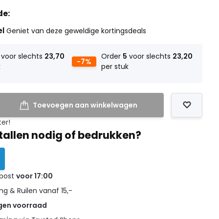
de:
el
Geniet van deze geweldige kortingsdeals
voor slechts
23,70
Order
5
voor slechts
23,20
-7%
k
per stuk
Toevoegen aan winkelwagen
ter!
tallen nodig of bedrukken?
 post
voor 17:00
g & Ruilen vanaf 15,-
gen voorraad