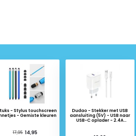
stuks - Stylus touchscreen
Dudao - Stekker met USB
nnetjes - Gemixte kleuren
aansluiting (5V) - USB naar
USB-C oplader - 2.4A
oplaadkabel - Datakabel - 1
iverytime
Meter - Wit
Deliverytime
14,95
17,95