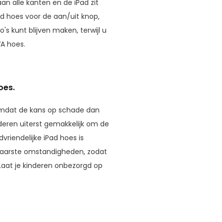
n alle kanten en de iPad zit
Pad hoes voor de aan/uit knop,
s kunt blijven maken, terwijl u
VA hoes.
oes.
, omdat de kans op schade dan
nderen uiterst gemakkelijk om de
vriendelijke iPad hoes is
waarste omstandigheden, zodat
Laat je kinderen onbezorgd op