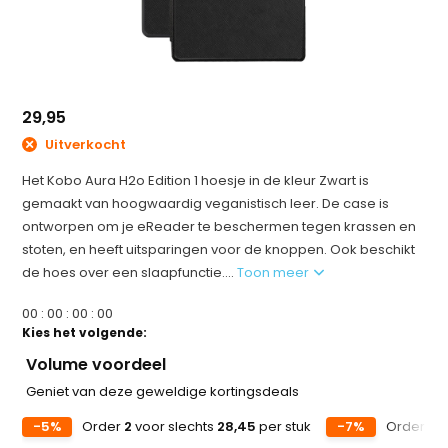
29,95
Uitverkocht
Het Kobo Aura H2o Edition 1 hoesje in de kleur Zwart is
gemaakt van hoogwaardig veganistisch leer. De case is
ontworpen om je eReader te beschermen tegen krassen en
stoten, en heeft uitsparingen voor de knoppen. Ook beschikt
de hoes over een slaapfunctie....
Toon meer
0
0
:
0
0
:
0
0
:
0
0
Kies het volgende:
Volume voordeel
Geniet van deze geweldige kortingsdeals
-5%
Order
2
voor slechts
28,45
per stuk
-7%
Order
5
v