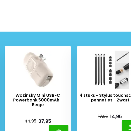
Wozinsky Mini USB-C
4 stuks - Stylus touchs
Powerbank 5000mAh -
pennetjes - Zwart
Beige
Deliverytime
Deliverytime
14,95
17,95
37,95
44,95