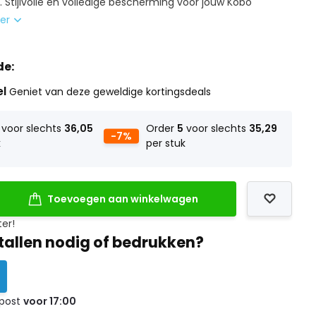
 Stijlvolle en volledige bescherming voor jouw Kobo
eer
de:
el
Geniet van deze geweldige kortingsdeals
voor slechts
36,05
Order
5
voor slechts
35,29
-7%
k
per stuk
Toevoegen aan winkelwagen
ter!
tallen nodig of bedrukken?
 post
voor 17:00