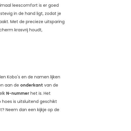
ptimaal leescomfort is er goed
evig in de hand ligt, zodat je
akt. Met de precieze uitsparing
cherm krasvrij houdt,
llen Kobo's en de namen lijken
en aan de
onderkant
van de
elk
N-nummer
het is. Het
hoes is uitsluitend geschikt
uit? Neem dan een kijkje op de