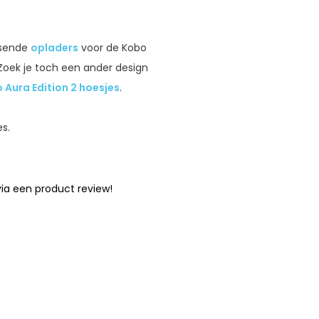
ssende
opladers
voor de Kobo
 Zoek je toch een ander design
 Aura Edition 2 hoesjes
.
s.
ia een product review!