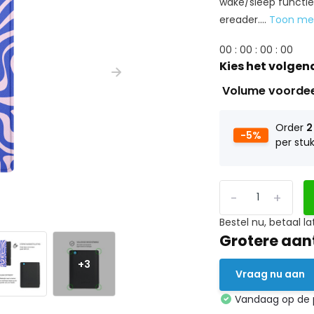
wake/sleep functie.
ereader....
Toon m
0
0
:
0
0
:
0
0
:
0
0
Kies het volgen
Volume voorde
Order
2
-5%
per stu
-
+
Bestel nu, betaal la
Grotere aan
+3
Vraag nu aan
Vandaag op de