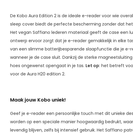
De Kobo Aura Edition 2 is de ideale e-reader voor wie overa
sleep cover biedt de perfecte bescherming zonder dat het 
Het vegan Saffiano lederen materiaal geeft de case een luxe 
ontwerp ervoor zorgt dat je e-reader gemakkelijk in elke ta
van een slimme batterijbesparende slaapfunctie die je e-re
wanneer je de case sluit. Dankzij de sterke magneetsluiting 
hoes ongewenst opengaat in je tas.
Let op
: het betreft vo
voor de Aura H20 edition 2.
Maak jouw Kobo uniek!
Geef je e-reader een persoonlijke touch met dit unieke de
worden op een speciale manier hoogwaardig bedrukt, waar
levendig blijven, zelfs bij intensief gebruik. Het Saffiano pa