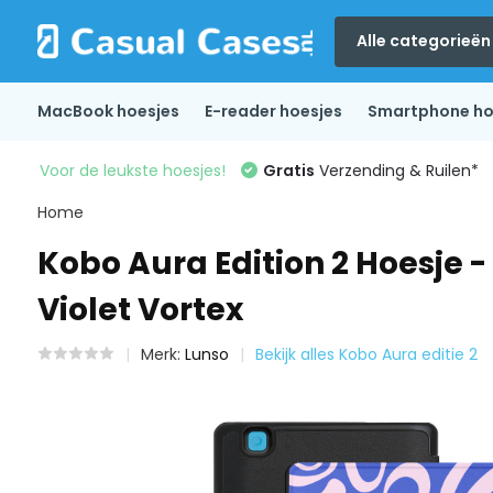
Alle categorieën
MacBook hoesjes
E-reader hoesjes
Smartphone ho
Voor de leukste hoesjes!
Gratis
Verzending & Ruilen*
Home
Kobo Aura Edition 2 Hoesje 
Violet Vortex
Merk:
Lunso
Bekijk alles Kobo Aura editie 2