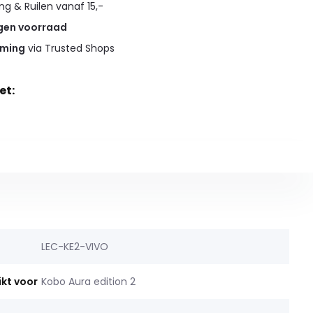
g & Ruilen vanaf 15,-
gen voorraad
rming
via Trusted Shops
et:
LEC-KE2-VIVO
ikt voor
Kobo Aura edition 2