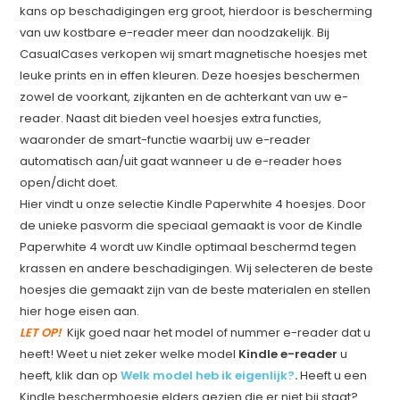
kans op beschadigingen erg groot, hierdoor is bescherming
van uw kostbare e-reader meer dan noodzakelijk. Bij
CasualCases verkopen wij smart magnetische hoesjes met
leuke prints en in effen kleuren. Deze hoesjes beschermen
zowel de voorkant, zijkanten en de achterkant van uw e-
reader. Naast dit bieden veel hoesjes extra functies,
waaronder de smart-functie waarbij uw e-reader
automatisch aan/uit gaat wanneer u de e-reader hoes
open/dicht doet.
Hier vindt u onze selectie Kindle Paperwhite 4 hoesjes. Door
de unieke pasvorm die speciaal gemaakt is voor de Kindle
Paperwhite 4 wordt uw Kindle optimaal beschermd tegen
krassen en andere beschadigingen. Wij selecteren de beste
hoesjes die gemaakt zijn van de beste materialen en stellen
hier hoge eisen aan.
LET OP!
Kijk goed naar het model of nummer e-reader dat u
heeft! Weet u niet zeker welke model
Kindle e-reader
u
heeft, klik dan op
Welk model heb ik eigenlijk?
.
Heeft u een
Kindle beschermhoesje elders gezien die er niet bij staat?