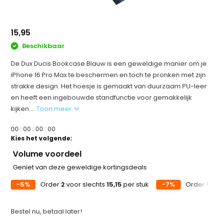
15,95
Beschikbaar
De Dux Ducis Bookcase Blauw is een geweldige manier om je
iPhone 16 Pro Max te beschermen en toch te pronken met zijn
strakke design. Het hoesje is gemaakt van duurzaam PU-leer
en heeft een ingebouwde standfunctie voor gemakkelijk
kijken....
Toon meer
0
0
:
0
0
:
0
0
:
0
0
Kies het volgende:
Volume voordeel
Geniet van deze geweldige kortingsdeals
-5%
Order
2
voor slechts
15,15
per stuk
-7%
Order
5
vo
Bestel nu, betaal later!