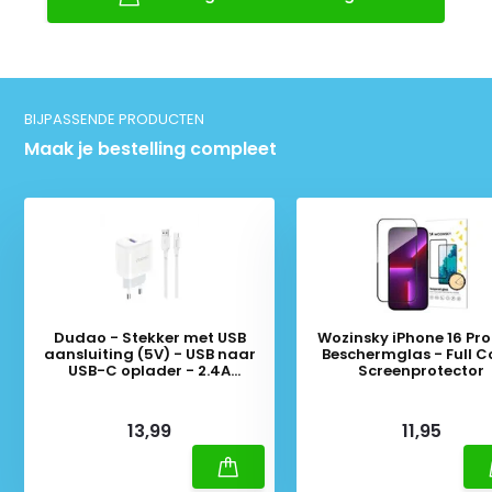
BIJPASSENDE PRODUCTEN
Maak je bestelling compleet
Dudao - Stekker met USB
Wozinsky iPhone 16 Pr
aansluiting (5V) - USB naar
Beschermglas - Full C
USB-C oplader - 2.4A
Screenprotector
oplaadkabel - Datakabel - 1
Meter - Wit
Deliverytime
Deliverytime
13,99
11,95