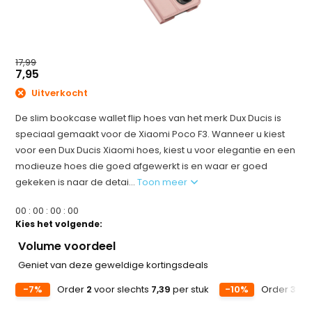
17,99
7,95
Uitverkocht
De slim bookcase wallet flip hoes van het merk Dux Ducis is
speciaal gemaakt voor de Xiaomi Poco F3. Wanneer u kiest
voor een Dux Ducis Xiaomi hoes, kiest u voor elegantie en een
modieuze hoes die goed afgewerkt is en waar er goed
gekeken is naar de detai...
Toon meer
0
0
:
0
0
:
0
0
:
0
0
Kies het volgende:
Volume voordeel
Geniet van deze geweldige kortingsdeals
-7%
Order
2
voor slechts
7,39
per stuk
-10%
Order
3
voo