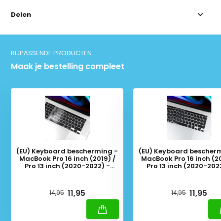
Delen
BIJPASSENDE PRODUCTEN
Maak je bestelling compleet
(EU) Keyboard bescherming -
(EU) Keyboard bescher
MacBook Pro 16 inch (2019) /
MacBook Pro 16 inch (20
Pro 13 inch (2020-2022) -
Pro 13 inch (2020-202
Transparant
Zwart
Deliverytime
Deliverytime
11,95
11,95
14,95
14,95