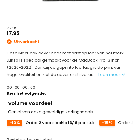
27,99
17,95
Uitverkocht
Deze MacBook cover hoes met print op leer van het merk
Lunso is speciaal gemaakt voor de MacBook Pro 13 inch
(2020-2022). Dankzij de geprinte leerlaag is de print van
hoge kwaliteit en ziet de cover er stijlvol uit....
Toon meer
0
0
:
0
0
:
0
0
:
0
0
Kies het volgende:
Volume voordeel
Geniet van deze geweldige kortingsdeals
-10%
Order
2
voor slechts
16,16
per stuk
-15%
Order
3
vo
Bestel nu, betaal later!