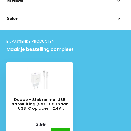
Reviews
Delen
BIJPASSENDE PRODUCTEN
Maak je bestelling compleet
Dudao - Stekker met USB
aansluiting (5V) - USB naar
USB-C oplader - 2.4A
oplaadkabel - Datakabel - 1
Meter - Wit
Deliverytime
13,99