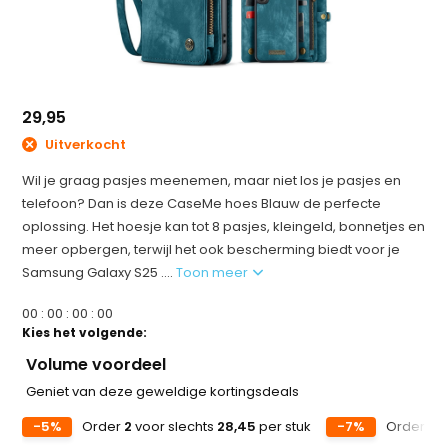
29,95
Uitverkocht
Wil je graag pasjes meenemen, maar niet los je pasjes en
telefoon? Dan is deze CaseMe hoes Blauw de perfecte
oplossing. Het hoesje kan tot 8 pasjes, kleingeld, bonnetjes en
meer opbergen, terwijl het ook bescherming biedt voor je
Samsung Galaxy S25 ....
Toon meer
0
0
:
0
0
:
0
0
:
0
0
Kies het volgende:
Volume voordeel
Geniet van deze geweldige kortingsdeals
-5%
Order
2
voor slechts
28,45
per stuk
-7%
Order
5
v