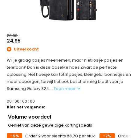
29,99
24,95
Uitverkocht
Wil je graag pasjes meenemen, maar niet los je pasjes en
telefoon? Dan is deze CaseMe hoes Zwart de perfecte
oplossing. Het hoesje kan tot 8 pasjes, kleingeld, bonnetjes en
meer opbergen, terwijl het ook bescherming biedt voor je
Samsung Galaxy S24....
Toon meer
0
0
:
0
0
:
0
0
:
0
0
Kies het volgende:
Volume voordeel
Geniet van deze geweldige kortingsdeals
-5%
Order
2
voor slechts
23,70
per stuk
-7%
Order
5
v