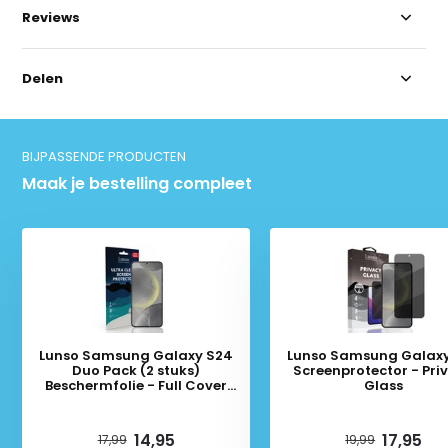
Reviews
Delen
BIJPASSENDE PRODUCTEN
Maak je bestelling compleet
Lunso Samsung Galaxy S24
Lunso Samsung Galax
Duo Pack (2 stuks)
Screenprotector - Pri
Beschermfolie - Full Cover
Glass
Screenprotector
Deliverytime
Deliverytime
14,95
17,95
17,99
19,99