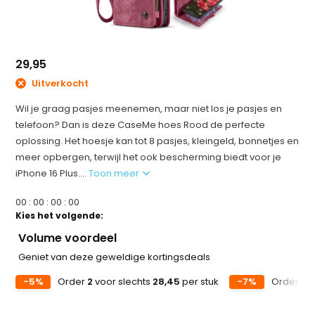
29,95
Uitverkocht
Wil je graag pasjes meenemen, maar niet los je pasjes en
telefoon? Dan is deze CaseMe hoes Rood de perfecte
oplossing. Het hoesje kan tot 8 pasjes, kleingeld, bonnetjes en
meer opbergen, terwijl het ook bescherming biedt voor je
iPhone 16 Plus....
Toon meer
0
0
:
0
0
:
0
0
:
0
0
Kies het volgende:
Volume voordeel
Geniet van deze geweldige kortingsdeals
-5%
Order
2
voor slechts
28,45
per stuk
-7%
Order
5
v